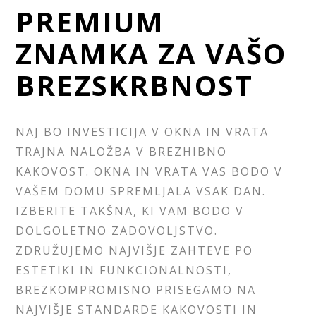
PREMIUM
ZNAMKA ZA VAŠO
BREZSKRBNOST
NAJ BO INVESTICIJA V OKNA IN VRATA
TRAJNA NALOŽBA V BREZHIBNO
KAKOVOST. OKNA IN VRATA VAS BODO V
VAŠEM DOMU SPREMLJALA VSAK DAN.
IZBERITE TAKŠNA, KI VAM BODO V
DOLGOLETNO ZADOVOLJSTVO.
ZDRUŽUJEMO NAJVIŠJE ZAHTEVE PO
ESTETIKI IN FUNKCIONALNOSTI,
BREZKOMPROMISNO PRISEGAMO NA
NAJVIŠJE STANDARDE KAKOVOSTI IN