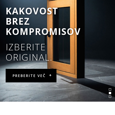
KAKOVOST
KAKOVOST
NAGRAJEN
BREZ
BREZ
DIZAJN
KOMPROMISOV
KOMPROMISOV
WELTNORM
IZBERITE
IZBERITE
NO-FRAME
ORIGINAL.
ORIGINAL.
PREBERITE VEČ
PREBERITE VEČ
PREBERITE VEČ