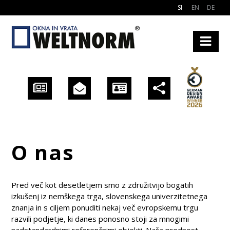
SI
EN
DE
O nas
Pred več kot desetletjem smo z združitvijo bogatih
izkušenj iz nemškega trga, slovenskega univerzitetnega
znanja in s ciljem ponuditi nekaj več evropskemu trgu
razvili podjetje, ki danes ponosno stoji za mnogimi
nadstandardnimi referenčnimi objekti. Naša prednost