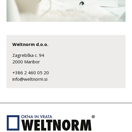
Weltnorm d.o.o.
Zagrebška c. 94
2000
Maribor
+386 2 460 05 20
i
n
f
o
@
w
e
l
t
n
o
r
m
.
s
i